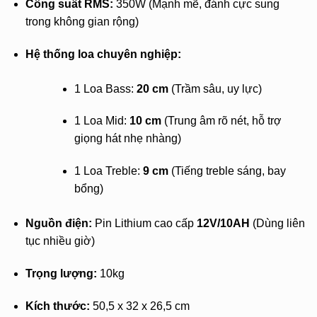
Công suất RMS:
350W (Mạnh mẽ, đánh cực sung
trong không gian rộng)
Hệ thống loa chuyên nghiệp:
1 Loa Bass:
20 cm
(Trầm sâu, uy lực)
1 Loa Mid:
10 cm
(Trung âm rõ nét, hỗ trợ
giọng hát nhẹ nhàng)
1 Loa Treble:
9 cm
(Tiếng treble sáng, bay
bổng)
Nguồn điện:
Pin Lithium cao cấp
12V/10AH
(Dùng liên
tục nhiều giờ)
Trọng lượng:
10kg
Kích thước:
50,5 x 32 x 26,5 cm