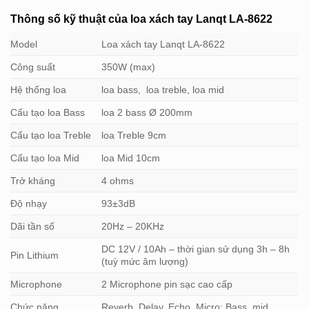
Thông số kỹ thuật của
loa xách tay Lanqt LA-8622
Model
Loa xách tay Lanqt LA-8622
Công suất
350W (max)
Hệ thống loa
loa bass, loa treble, loa mid
Cấu tạo loa Bass
loa 2 bass Ø 200mm
Cấu tạo loa Treble
loa Treble 9cm
Cấu tạo loa Mid
loa Mid 10cm
Trở kháng
4 ohms
Độ nhạy
93±3dB
Dãi tần số
20Hz – 20KHz
DC 12V / 10Ah – thời gian sử dụng 3h – 8h
Pin Lithium
(tuỳ mức âm lượng)
Microphone
2 Microphone pin sạc cao cấp
Chức năng
Reverb, Delay, Echo, Micro: Bass, mid,