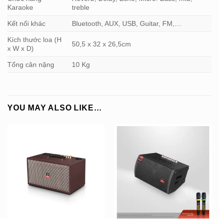
Karaoke
treble
Kết nối khác
Bluetooth, AUX, USB, Guitar, FM,…
Kích thước loa (H
50,5 x 32 x 26,5cm
x W x D)
Tổng cân nặng
10 Kg
YOU MAY ALSO LIKE…