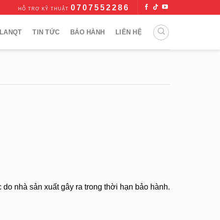
0707552286
HỖ TRỢ KỸ THUẬT
LANQT
TIN TỨC
BẢO HÀNH
LIÊN HỆ
 do nhà sản xuất gây ra trong thời hạn bảo hành.