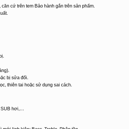
, căn cứ trên tem Bảo hành gắn trên sản phẩm.
uất.
bị.
áng).
c bị sửa đổi.
, thiên tai hoặc sử dụng sai cách.
n, SUB hơi,…