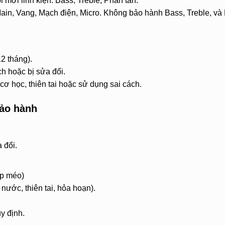
 mới linh kiện: Bass, Treble, Phân tần.
Main, Vang, Mạch điện, Micro. Không bảo hành Bass, Treble, và
2 tháng).
h hoặc bị sửa đổi.
ơ học, thiên tai hoặc sử dụng sai cách.
ảo hành
 đổi.
óp méo)
nước, thiên tai, hỏa hoạn).
y định.