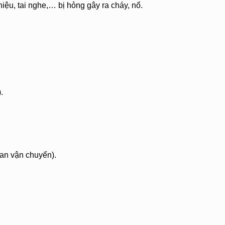
hiệu, tai nghe,… bị hỏng gây ra cháy, nổ.
.
ian vận chuyển).