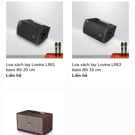
Loa xách tay Lovina L861
Loa xách tay Lovina L863
bass đôi 20 cm
bass đôi 16 cm
Liên hệ
Liên hệ