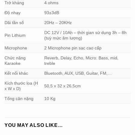
Trở kháng
4 ohms
Độ nhạy
93±3dB
Dãi tần số
20Hz – 20KHz
DC 12V / 10Ah – thời gian sử dụng 3h – 8h
Pin Lithium
(tuỳ mức âm lượng)
Microphone
2 Microphone pin sạc cao cấp
Chức năng
Reverb, Delay, Echo, Micro: Bass, mid,
Karaoke
treble
Kết nối khác
Bluetooth, AUX, USB, Guitar, FM,…
Kích thước loa (H
50,5 x 32 x 26,5cm
x W x D)
Tổng cân nặng
10 Kg
YOU MAY ALSO LIKE…