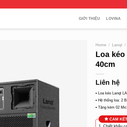
GIỚI THIỆU
LOVINA
Home
/
Lanqt
/
Loa kéo
40cm
Liên hệ
• Loa kéo Lanqt L
• Hệ thống loa: 2 
• Tặng kèm 02 Mic
CAM KẾ
1. Chiết khấu c