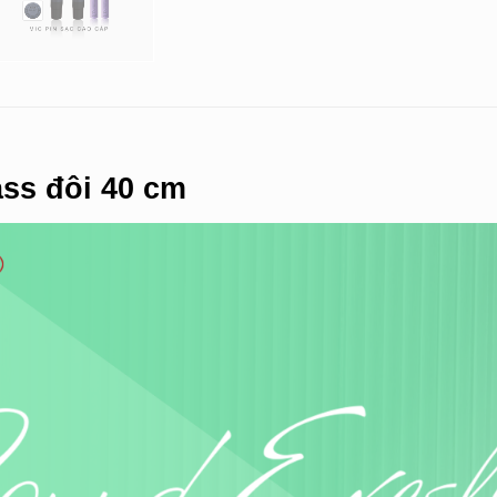
ss đôi 40 cm