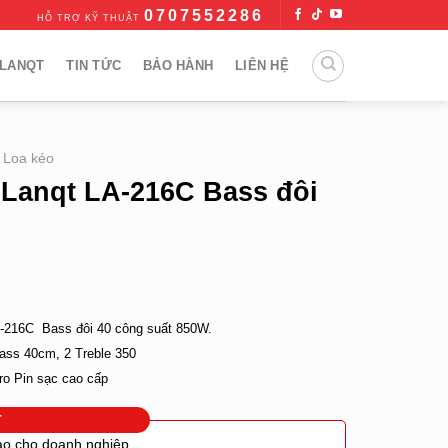
0707552286
HỖ TRỢ KỸ THUẬT
LANQT
TIN TỨC
BẢO HÀNH
LIÊN HỆ
Loa kéo
 Lanqt LA-216C Bass đôi
A-216C Bass đôi 40 công suất 850W.
Bass 40cm, 2 Treble 350
ro Pin sạc cao cấp
T
ao cho doanh nghiệp.