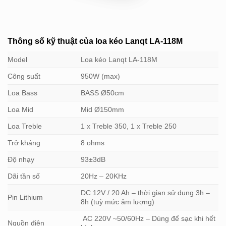
Thông số kỹ thuật của loa kéo Lanqt LA-118M
Model
Loa kéo Lanqt LA-118M
Công suất
950W (max)
Loa Bass
BASS Ø50cm
Loa Mid
Mid Ø150mm
Loa Treble
1 x Treble 350, 1 x Treble 250
Trở kháng
8 ohms
Độ nhạy
93±3dB
Dãi tần số
20Hz – 20KHz
DC 12V / 20 Ah – thời gian sử dụng 3h –
Pin Lithium
8h (tuỳ mức âm lượng)
AC 220V ~50/60Hz – Dùng để sạc khi hết
Nguồn điện