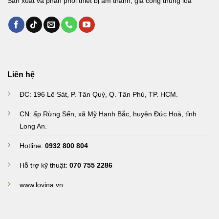
Sản xuất và phân phối thiết bị âm thanh, gia công thùng loa
Liên hệ
ĐC: 196 Lê Sát, P. Tân Quý, Q. Tân Phú, TP. HCM.
CN: ấp Rừng Sến, xã Mỹ Hạnh Bắc, huyện Đức Hoà, tỉnh
Long An
.
Hotline:
0932 800 804
Hỗ trợ kỹ thuật:
070 755 2286
www.lovina.vn