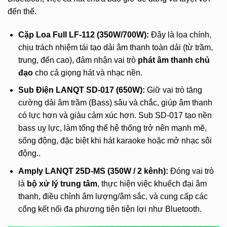
đến thế.
Cặp Loa Full LF-112 (350W/700W):
Đây là loa chính,
chịu trách nhiệm tái tạo dải âm thanh toàn dải (từ trầm,
trung, đến cao), đảm nhận vai trò
phát âm thanh chủ
đạo
cho cả giọng hát và nhạc nền.
Sub Điện LANQT SD-017 (650W):
Giữ vai trò tăng
cường dải âm trầm (Bass) sâu và chắc, giúp âm thanh
có lực hơn và giàu cảm xúc hơn. Sub SD-017 tạo nền
bass uy lực, làm tổng thể hệ thống trở nên mạnh mẽ,
sống động, đặc biệt khi hát karaoke hoặc mở nhạc sôi
động..
Amply LANQT 25D-MS (350W / 2 kênh):
Đóng vai trò
là
bộ xử lý trung tâm
, thực hiện việc khuếch đại âm
thanh, điều chỉnh âm lượng/âm sắc, và cung cấp các
cổng kết nối đa phương tiện tiện lợi như Bluetooth.