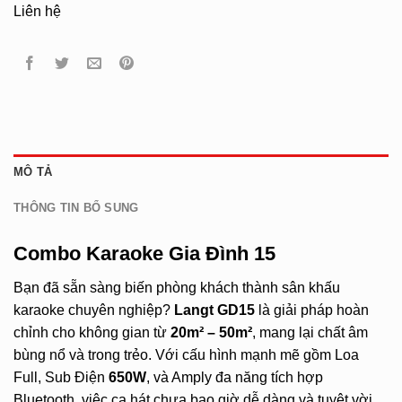
Liên hệ
MÔ TẢ
THÔNG TIN BỔ SUNG
Combo Karaoke Gia Đình 15
Bạn đã sẵn sàng biến phòng khách thành sân khấu
karaoke chuyên nghiệp?
Langt GD15
là giải pháp hoàn
chỉnh cho không gian từ
20m² – 50m²
, mang lại chất âm
bùng nổ và trong trẻo. Với cấu hình mạnh mẽ gồm Loa
Full, Sub Điện
650W
, và Amply đa năng tích hợp
Bluetooth, việc ca hát chưa bao giờ dễ dàng và tuyệt vời