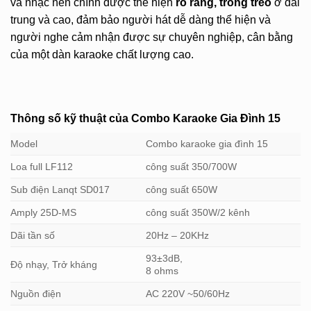
và nhạc nền chính được thể hiện
rõ ràng, trong trẻo
ở dải
trung và cao, đảm bảo người hát dễ dàng thể hiện và
người nghe cảm nhận được sự chuyên nghiệp, cân bằng
của một dàn karaoke chất lượng cao.
Thông số kỹ thuật của Combo Karaoke Gia Đình 15
Model
Combo karaoke gia đình 15
Loa full LF112
công suất 350/700W
Sub điện Lanqt SD017
công suất 650W
Amply 25D-MS
công suất 350W/2 kênh
Dãi tần số
20Hz – 20KHz
93±3dB,
Độ nhạy, Trở kháng
8 ohms
Nguồn điện
AC 220V ~50/60Hz