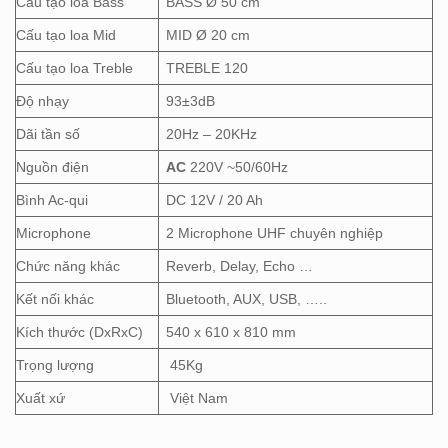
Cấu tạo loa Bass
BASS Ø 50 cm
Cấu tạo loa Mid
MID Ø 20 cm
Cấu tạo loa Treble
TREBLE 120
Độ nhạy
93±3dB
Dãi tần số
20Hz – 20KHz
Nguồn điện
AC
220V ~50/60Hz
Bình Ac-qui
DC 12V / 20 Ah
Microphone
2 Microphone UHF chuyên nghiệp
Chức năng khác
Reverb, Delay, Echo …
Kết nối khác
Bluetooth, AUX, USB, …..
Kích thước (DxRxC)
540 x 610 x 810 mm
Trọng lượng
45Kg
Xuất xứ
Việt Nam