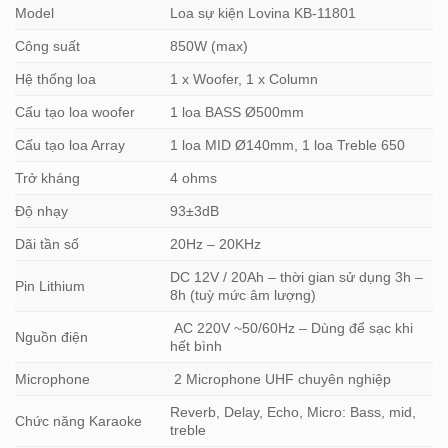
Model
Loa sự kiện Lovina KB-11801
Công suất
850W (max)
Hệ thống loa
1 x Woofer, 1 x Column
Cấu tạo loa woofer
1 loa BASS Ø500mm
Cấu tạo loa Array
1 loa MID Ø140mm, 1 loa Treble 650
Trở kháng
4 ohms
Độ nhạy
93±3dB
Dãi tần số
20Hz – 20KHz
DC 12V / 20Ah – thời gian sử dụng 3h –
Pin Lithium
8h (tuỳ mức âm lượng)
AC 220V ~50/60Hz – Dùng để sạc khi
Nguồn điện
hết bình
Microphone
2 Microphone UHF chuyên nghiệp
Reverb, Delay, Echo, Micro: Bass, mid,
Chức năng Karaoke
treble